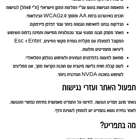
התאמות הנגישות בוצעו עפ"י המלצות התקן הישראלי (ת"י 5568) לנגישות
תכנים באינטרנט ברמת AA ומסמך WCAG2.0 הבינלאומי.
הבדיקות נבחנו לתאימות הגבוהה ביותר עבור דפדפן פיירפוקס.
האתר מספק מבנה סמנטי עבור טכנולוגיות מסייעות ותמיכה בדפוס השימוש
המקובל להפעלה עם מקלדת בעזרת מקשי החיצים, Enter ו- Esc
ליציאה מתפריטים וחלונות.
מותאם לתצוגה בדפדפנים הנפוצים ולשימוש בטלפון הסלואלרי.
לשם קבלת חווית גלישה מיטבית עם תוכנת הקראת מסך, אנו ממליצים
לשימוש בתוכנת NVDA העדכנית ביותר.
תפעול האתר ועזרי נגישות
באתר מוצב תפריט הנגשה. לחיצה על התפריט מאפשרת פתיחת כפתורי ההנגשה.
לאחר בחירת נושא בתפריט יש להמתין לטעינת הדף.
מה בתפריט?