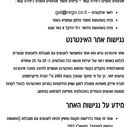
אמצעים נוספים ליצירת קשר
– קיימים מספר אמצעים נוספים ליצירת קשר:
דואר אלקטרוני –
gal@rego.co.il
פניה באמצעות מספר טלפון שמופיע באתר
פניה באמצעות הדואר: רח' הדקל 6 באר שבע
נגישות אתר האינטרנט
אתר אינטרנט נגיש הוא אתר המאפשר לאנשים עם מוגבלות ולאנשים מבוגרים
לגלוש באותה רמה של יעילות והנאה ככל הגולשים, כ- 20 עד 25 אחוזים
מהאוכלוסייה נתקלים בקשיי שימוש באינטרנט ועשויים להיטיב מתכני אינטרנט
נגישים יותר, כך על פי מחקר שנערך בשנת 2003 ע"י חברת מייקרוסופט.
חברת איילון מאמינה ופועלת למען שוויון הזדמנויות במרחב האינטרנטי לבעלי לקויות
מגוונות ואנשים הנעזרים בטכנולוגיה מסייעת לשימוש במחשב.
מידע על נגישות האתר
אתר זה עומד בדרישות תקנות שיוויון זכויות לאנשים עם מוגבלות (התאמות
נגישות לשירות), התשע"ג 2013.