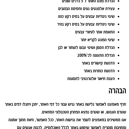
הגדלת פונט האתר ל־5 גדלים שונים
עצירת אלמנטים נעים וחסימת הבהובים
שינוי ניגודיות צבעים על בסיס רקע כהה
שינוי ניגודיות צבעים על בסיס רקע בהיר
התאמת אתר לעיוורי צבעים
שינוי הפונט לקריא יותר
הגדלת הסמן ושינוי צבעו לשחור או לבן
הגדלת התצוגה לכ־200%
הדגשת קישורים באתר
הדגשת כותרות באתר
הצגת תיאור אלטרנטיבי לתמונות
הבהרה
חרף מאמצנו לאפשר גלישה באתר נגיש עבור כל דפי האתר, יתכן ויתגלו דפים באתר
שטרם הונגשו, או שטרם נמצא הפתרון הטכנולוגי המתאים.
אנו ממשיכים במאמצים לשפר את נגישות האתר, ככל האפשר, וזאת מתוך אמונה
ומחויבות מוסרית לאפשר שימוש באתר לכלל האוכלוסייה, לרבות אנשים עם