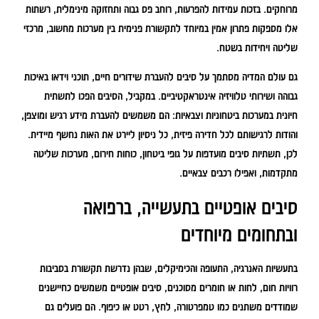
מרוחקים. בזכות עמידות להפרעות, רוחב פס גבוה ותחזוקה מינימלית, רשתות
אלו מספקות פתרון אמין במיוחד לתקשורת פנימית בין מערכות מחשוב, מרכזי
שליטה ויחידות בשטח.
גם עולם המדיה מסתמך על סיבים להעברת שידורים חיים, תוכני וידאו באיכות
גבוהה ושירותי טלוויזיה אינטראקטיביים. במקביל, הסיבים הפכו לתשתית
חיונית במערכות ביטחוניות וצבאיות: הם משמשים להעברת מידע רגיש ומוצפן,
והודות לרגישותם לכל חדירה פיזית, כל ניסיון ליירט את האות נחשף מיידית.
לכן, תשתיות סיבים מועדפות על גופי ביטחון, כוחות חירום, מערכות שליטה
מתקדמות, ואפילו רכבים צבאיים.
סיבים אופטיים בתעשייה, ברפואה
ובתחומים מיוחדים
בתעשיות האנרגיה, התעופה והכימיקלים, שבהן נדרשת תקשורת בסביבות
רוויות חום, לחות או חומרים מסוכנים, סיבים אופטיים משמשים כחיישנים
שמודדים משתנים כמו טמפרטורה, לחץ, רטט או כיפוף. הם פועלים גם