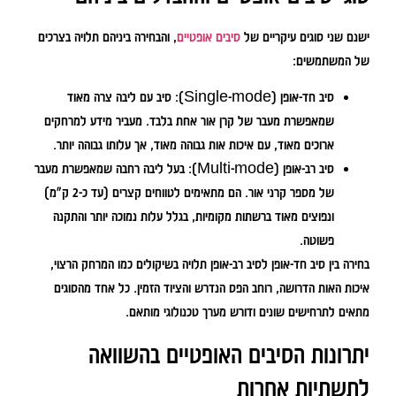
ישנם שני סוגים עיקריים של
סיבים אופטיים
, והבחירה ביניהם תלויה בצרכים
של המשתמשים:
סיב חד-אופן (Single-mode):
סיב עם ליבה צרה מאוד
שמאפשרת מעבר של קרן אור אחת בלבד. מעביר מידע למרחקים
ארוכים מאוד, עם איכות אות גבוהה מאוד, אך עלותו גבוהה יותר.
סיב רב-אופן (Multi-mode):
בעל ליבה רחבה שמאפשרת מעבר
של מספר קרני אור. הם מתאימים לטווחים קצרים (עד כ-2 ק"מ)
ונפוצים מאוד ברשתות מקומיות, בגלל עלות נמוכה יותר והתקנה
פשוטה.
בחירה בין סיב חד-אופן לסיב רב-אופן תלויה בשיקולים כמו המרחק הרצוי,
איכות האות הדרושה, רוחב הפס הנדרש והציוד הזמין. כל אחד מהסוגים
מתאים לתרחישים שונים ודורש מערך טכנולוגי מותאם.
יתרונות הסיבים האופטיים בהשוואה
לתשתיות אחרות