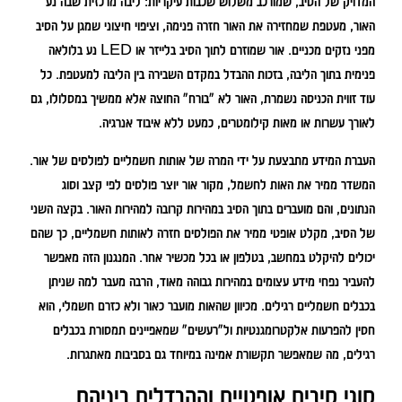
המדויק של הסיב, שמורכב משלוש שכבות עיקריות: ליבה מרכזית שבה נע
האור, מעטפת שמחזירה את האור חזרה פנימה, וציפוי חיצוני שמגן על הסיב
מפני נזקים מכניים. אור שמוזרם לתוך הסיב בלייזר או LED נע בלולאה
פנימית בתוך הליבה, בזכות ההבדל במקדם השבירה בין הליבה למעטפת. כל
עוד זווית הכניסה נשמרת, האור לא "בורח" החוצה אלא ממשיך במסלולו, גם
לאורך עשרות או מאות קילומטרים, כמעט ללא איבוד אנרגיה.
העברת המידע מתבצעת על ידי המרה של אותות חשמליים לפולסים של אור.
המשדר ממיר את האות לחשמל, מקור אור יוצר פולסים לפי קצב וסוג
הנתונים, והם מועברים בתוך הסיב במהירות קרובה למהירות האור. בקצה השני
של הסיב, מקלט אופטי ממיר את הפולסים חזרה לאותות חשמליים, כך שהם
יכולים להיקלט במחשב, בטלפון או בכל מכשיר אחר. המנגנון הזה מאפשר
להעביר נפחי מידע עצומים במהירות גבוהה מאוד, הרבה מעבר למה שניתן
בכבלים חשמליים רגילים. מכיוון שהאות מועבר כאור ולא כזרם חשמלי, הוא
חסין להפרעות אלקטרומגנטיות ול"רעשים" שמאפיינים תמסורת בכבלים
רגילים, מה שמאפשר תקשורת אמינה במיוחד גם בסביבות מאתגרות.
סוגי סיבים אופטיים וההבדלים ביניהם