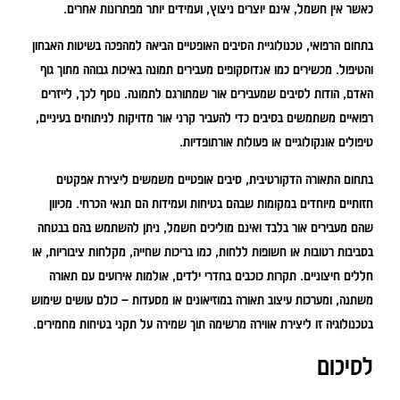
כאשר אין חשמל, אינם יוצרים ניצוץ, ועמידים יותר מפתרונות אחרים.
בתחום הרפואי, טכנולוגיית הסיבים האופטיים הביאה למהפכה בשיטות האבחון
והטיפול. מכשירים כמו אנדוסקופים מעבירים תמונה באיכות גבוהה מתוך גוף
האדם, הודות לסיבים שמעבירים אור שמתורגם לתמונה. נוסף לכך, לייזרים
רפואיים משתמשים בסיבים כדי להעביר קרני אור מדויקות לניתוחים בעיניים,
טיפולים אונקולוגיים או פעולות אורתופדיות.
בתחום התאורה הדקורטיבית, סיבים אופטיים משמשים ליצירת אפקטים
חזותיים מיוחדים במקומות שבהם בטיחות ועמידות הם תנאי הכרחי. מכיוון
שהם מעבירים אור בלבד ואינם מוליכים חשמל, ניתן להשתמש בהם בבטחה
בסביבות רטובות או חשופות ללחות, כמו בריכות שחייה, מקלחות ציבוריות, או
חללים חיצוניים. תקרות כוכבים בחדרי ילדים, אולמות אירועים עם תאורה
משתנה, ומערכות עיצוב תאורה במוזיאונים או מסעדות – כולם עושים שימוש
בטכנולוגיה זו ליצירת אווירה מרשימה תוך שמירה על תקני בטיחות מחמירים.
לסיכום