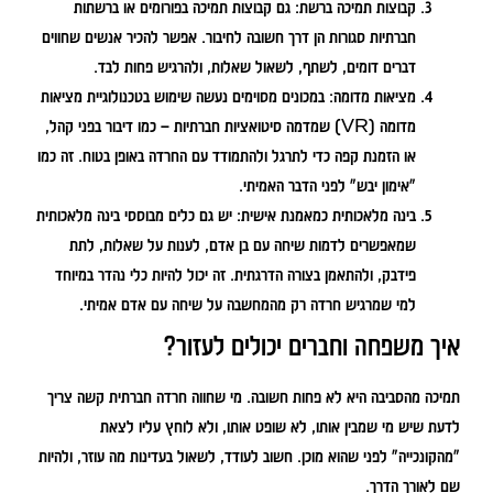
קבוצות תמיכה ברשת:
גם קבוצות תמיכה בפורומים או ברשתות
חברתיות סגורות הן דרך חשובה לחיבור. אפשר להכיר אנשים שחווים
דברים דומים, לשתף, לשאול שאלות, ולהרגיש פחות לבד.
מציאות מדומה:
במכונים מסוימים נעשה שימוש בטכנולוגיית מציאות
מדומה (VR) שמדמה סיטואציות חברתיות – כמו דיבור בפני קהל,
או הזמנת קפה כדי לתרגל ולהתמודד עם החרדה באופן בטוח. זה כמו
"אימון יבש" לפני הדבר האמיתי.
בינה מלאכותית כמאמנת אישית:
יש גם כלים מבוססי בינה מלאכותית
שמאפשרים לדמות שיחה עם בן אדם, לענות על שאלות, לתת
פידבק, ולהתאמן בצורה הדרגתית. זה יכול להיות כלי נהדר במיוחד
למי שמרגיש חרדה רק מהמחשבה על שיחה עם אדם אמיתי.
איך משפחה וחברים יכולים לעזור?
תמיכה מהסביבה היא לא פחות חשובה. מי שחווה חרדה חברתית קשה צריך
לדעת שיש מי שמבין אותו, לא שופט אותו, ולא לוחץ עליו לצאת
"מהקונכייה" לפני שהוא מוכן. חשוב לעודד, לשאול בעדינות מה עוזר, ולהיות
שם לאורך הדרך.