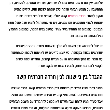
עליהם, איך הם נראים, האם שמו לב שהזיעו, רעדו או הסמיקו. לפעמים, רק
המחשבה על מפגש חברתי גורמת ללב שלהם לדפוק חזק, לידיים להזיע
והקול לרעוד.
חרדה חברתית
קשה יכולה להופיע בכל מיני דרכים. יש מי
שנמנע לגמרי ממפגשים עם אנשים, ויש מי שמשתדל להגיע אבל סובל מאוד
מבפנים. לפעמים זה מתחיל בגיל צעיר, למשל בבית הספר, ולפעמים מתפרץ
בגיל ההתבגרות או בבגרות.
זה יכול להתבטא בכך שאדם לא הולך לראיונות עבודה, נמנע מלימודים
שדורשים עבודה בקבוצות, לא יוצא לדייטים או לא עונה לטלפון כשהמספר
לא מוכר. גם בתוך המשפחה או עם חברים קרובים, החרדה יכולה לגרום
לקושי לדבר בפתיחות, להביע רגשות או לבקש עזרה.
ההבדל בין ביישנות לבין חרדה חברתית קשה
חשוב להבין שיש הבדל בין ביישנות לבין חרדה חברתית קשה. הרבה אנשים
מתרגשים כשצריכים להציג בפני קהל או מכירים אנשים חדשים, וזה טבעי.
אבל כשזה מגיע לרמה שבה האדם לא מסוגל להתמודד עם מצבים חברתיים
פשוטים, ומרגיש מצוקה גדולה או הימנעות מוחלטת, זה כבר משהו שדורש