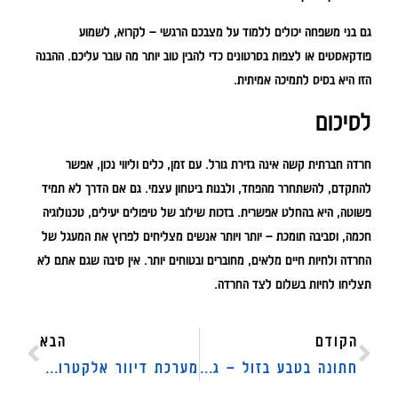
גם בני משפחה יכולים ללמוד על מצבכם הרגשי – לקרוא, לשמוע
פודקאסטים או לצפות בסרטונים כדי להבין טוב יותר מה עובר עליכם. ההבנה
הזו היא בסיס לתמיכה אמיתית.
לסיכום
חרדה חברתית קשה אינה גזירת גורל. עם זמן, כלים וליווי נכון, אפשר
להתקדם, להשתחרר מהפחד, ולבנות ביטחון עצמי. גם אם הדרך לא תמיד
פשוטה, היא בהחלט אפשרית. בזכות שילוב של טיפולים יעילים, טכנולוגיה
חכמה, וסביבה תומכת – יותר ויותר אנשים מצליחים לפרוץ את המעגל של
החרדה ולחיות חיים מלאים, מחוברים ובטוחים יותר. אין סיבה שגם אתם לא
תצליחו לחיות בשלום לצד החרדה.
הקודם
הבא
חתונה בטבע בזול – גם הייטקיסטים שמתחתנים רוצים לחסוך
מערכת דיוור אלקטרוני: הכלי השיווקי שלא כדאי להתעלם ממנו