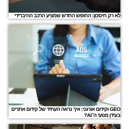
לא רק חיסכון: החופש החדש שמציע הרכב ההיברידי
GEO וקידום אורגני: איך נראה העתיד של קידום אתרים
בעידן מנועי ה־AI?