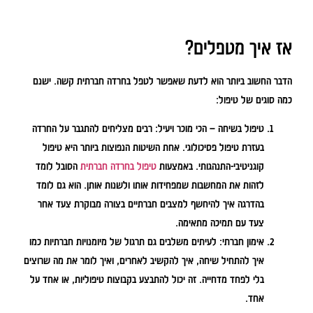
אז איך מטפלים?
הדבר החשוב ביותר הוא לדעת שאפשר לטפל בחרדה חברתית קשה. ישנם
כמה סוגים של טיפול:
טיפול בשיחה – הכי מוכר ויעיל:
רבים מצליחים להתגבר על החרדה
בעזרת טיפול פסיכולוגי. אחת השיטות הנפוצות ביותר היא טיפול
קוגניטיבי-התנהגותי. באמצעות
טיפול בחרדה חברתית
הסובל לומד
לזהות את המחשבות שמפחידות אותו ולשנות אותן. הוא גם לומד
בהדרגה איך להיחשף למצבים חברתיים בצורה מבוקרת צעד אחר
צעד עם תמיכה מתאימה.
אימון חברתי:
לעיתים משלבים גם תרגול של מיומנויות חברתיות כמו
איך להתחיל שיחה, איך להקשיב לאחרים, ואיך לומר את מה שרוצים
בלי לפחד מדחייה. זה יכול להתבצע בקבוצות טיפוליות, או אחד על
אחד.