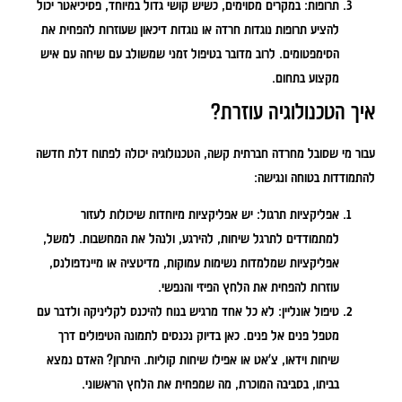
תרופות:
במקרים מסוימים, כשיש קושי גדול במיוחד, פסיכיאטר יכול
להציע תרופות נוגדות חרדה או נוגדות דיכאון שעוזרות להפחית את
הסימפטומים. לרוב מדובר בטיפול זמני שמשולב עם שיחה עם איש
מקצוע בתחום.
איך הטכנולוגיה עוזרת?
עבור מי שסובל מחרדה חברתית קשה, הטכנולוגיה יכולה לפתוח דלת חדשה
להתמודדות בטוחה ונגישה:
אפליקציות תרגול:
יש אפליקציות מיוחדות שיכולות לעזור
למתמודדים לתרגל שיחות, להירגע, ולנהל את המחשבות. למשל,
אפליקציות שמלמדות נשימות עמוקות, מדיטציה או מיינדפולנס,
עוזרות להפחית את הלחץ הפיזי והנפשי.
טיפול אונליין:
לא כל אחד מרגיש בנוח להיכנס לקליניקה ולדבר עם
מטפל פנים אל פנים. כאן בדיוק נכנסים לתמונה הטיפולים דרך
שיחות וידאו, צ'אט או אפילו שיחות קוליות. היתרון? האדם נמצא
בביתו, בסביבה המוכרת, מה שמפחית את הלחץ הראשוני.