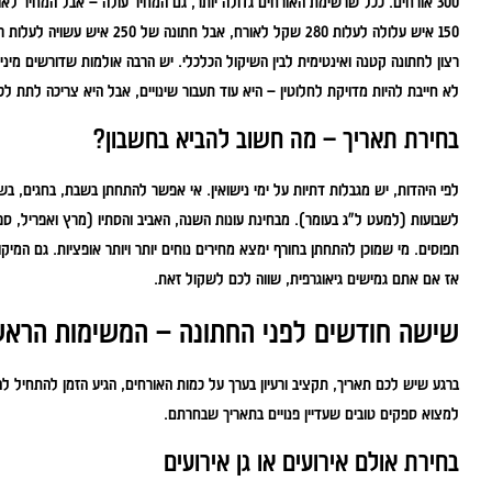
300 אורחים. ככל שרשימת האורחים גדולה יותר, גם המחיר עולה – אבל המחיר ל
לא חייבת להיות מדויקת לחלוטין – היא עוד תעבור שינויים, אבל היא צריכה לתת לכם
בחירת תאריך – מה חשוב להביא בחשבון?
לפי היהדות, יש מגבלות דתיות על ימי נישואין. אי אפשר להתחתן בשבת, בחגים, 
לשבועות (למעט ל"ג בעומר). מבחינת עונות השנה, האביב והסתיו (מרץ ואפריל, ספ
תפוסים. מי שמוכן להתחתן בחורף ימצא מחירים נוחים יותר ויותר אופציות. גם המיק
אז אם אתם גמישים גיאוגרפית, שווה לכם לשקול זאת.
שישה חודשים לפני החתונה – המשימות הראש
ברגע שיש לכם תאריך, תקציב ורעיון בערך על כמות האורחים, הגיע הזמן להתחיל ל
למצוא ספקים טובים שעדיין פנויים בתאריך שבחרתם.
בחירת אולם אירועים או גן אירועים