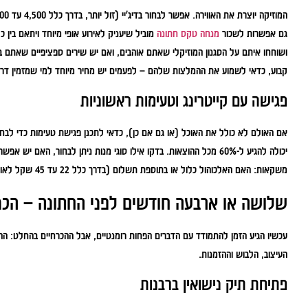
גם אפשרות לשכור
מנחה טקס חתונה
מוביל שיעניק לאירוע אופי מיוחד ויתאם בין
ושוחחו איתם על הסגנון המוזיקלי שאתם אוהבים, ואם יש שירים ספציפיים שאתם ב
קבוע, כדאי לשמוע את ההמלצות שלהם – לפעמים יש מחיר מיוחד למי שמזמין דרך
פגישה עם קייטרינג וטעימות ראשוניות
אם האולם לא כולל את האוכל (או גם אם כן), כדאי לתכנן פגישת טעימות כדי לבחו
יכולה להגיע ל-60% מכל ההוצאות. בדקו אילו סוגי מנות ניתן לבחור, הא
משקאות: האם האלכוהול כלול או בתוספת תשלום (בדרך כלל 22 עד 45 שקל לאורח).
שלושה או ארבעה חודשים לפני החתונה – הכנו
עכשיו הגיע הזמן להתמודד עם הדברים הפחות רומנטיים, אבל ההכרחיים בהחלט: הה
העיצוב, הלבוש וההזמנות.
פתיחת תיק נישואין ברבנות