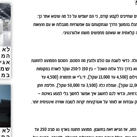
שחייבים לקבוע קודם, כי הם ישפיעו על כל מה שיבוא אחר כך:
תגלו בהמשך הדרך שנתקעתם עם אפשרויות מוגבלות או עם הוצאות
נה קלאסית או שאתם מחפשים משהו אלטרנטיבי.
לא 
המה
לה. כדאי לשבת עם כולם ולהבין מה הסכום. הסכום הממוצע לחתונה
אגי
שמת
של 200 עד 400 אורחים עולה בין 120 אלף ל-250 אלף שקל. הרכיב הגדול ביותר הוא בדרך כלל עלות האוכל – בין 150 ל-250 שקל לאורח במקומות
במע
פשוטים יותר עד 500 שקל לאורח באירועים מפוארים. מעבר לכך, תצטרכו להוסיף צילום (4,500 עד 13,000 שקל), די.ג'יי או תזמורת (4,500 עד
13,000 שקל), איפור ושיער (2,000 עד 10,500 שקל ביחד), פרחים (3,000 עד 12,000 שקל), שמלת כלה (3,500 עד 50,000 שקל), חליפת חתן
פיות החברתיות, וכדאי לכם לחשוב איך אפשר לחסוך בלי לפגוע באיכות –
עבודות או לוותר על אטרקציות יקרות לטובת אווירה אינטימית יותר.
כמה אנשים באמת חשובים לכם? בהרבה חתונות ההורים מזמינים חברים לפחות כמו הזוג, אז הביאו זאת בחשבון. ממוצע חתונה בארץ נע סביב 250 עד
לא 