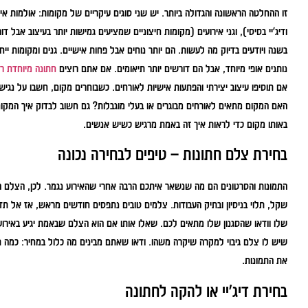
זו ההחלטה הראשונה והגדולה ביותר. יש שני סוגים עיקריים של מקומות: אולמות אי
ודיג'יי בסיסי), וגני אירועים (מקומות חיצוניים שמציעים גמישות יותר בעיצוב אבל
בשנה ויודעים בדיוק מה לעשות. הם יותר נוחים אבל פחות אישיים. גנים ומקומות ייחו
נותנים אופי מיוחד, אבל הם דורשים יותר תיאומים. אם אתם רוצים
חתונה מיוחדת רע
אם תוסיפו עיצוב יצירתי והפתעות אישיות לאורחים. כשבוחרים מקום, חשבו על נג
האם המקום מתאים לאורחים מבוגרים או בעלי מוגבלות? גם חשוב לבדוק איך המקום
באותו מקום כדי לראות איך זה באמת מרגיש כשיש אנשים.
בחירת צלם חתונות – טיפים לבחירה נכונה
שקל, תלוי בניסיון ובתיק העבודות. צלמים טובים נתפסים חודשים מראש, אז אל 
שלו וודאו שהסגנון שלו מתאים לכם. שאלו אותו אם הוא הצלם שבאמת יגיע באירוע
שיש לו צלם גיבוי למקרה שיקרה משהו. ודאו שאתם מבינים מה כלול במחיר: כמה תמ
את התמונות.
בחירת דיג'יי או להקה לחתונה