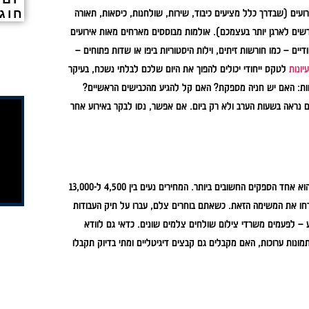
רועים (שבדרך כלל מציעים כיבוד, שירות, שולחנות, כיסאות, תאורה
חוג
 דורשים לארגן יותר בעצמכם). אולמות מבוססים מארחים מאות אירועים
דיים – כמו חורשות זיתים, וילות היסטוריות ביפו או שדות פתוחים –
יונות
לטקס ייחודי יכולים להפוך את היום שלכם לבלתי נשכח, בעיקר
ישות: האם יש חניה מספקת? האם קל להגיע מהכבישים הראשיים?
 נראה בשעות הערב ולא רק ביום. אם אפשר, נסו לבקר באירוע אחר
התמונות והסרטונים הם מה שנשאר איתכם הרבה אחרי שהאירוע נגמר. לכן, הצלם הוא אחד הספקים החשובים ביותר. המחירים נעים בין 4,500 ל-13,000
תדחו את המשימה הזאת. כשאתם בוחרים צלם, עברו על תיק העבודות
 – לפעמים משרדי צילום שולחים צלמים שונים. כדאי גם לוודא
ונות ערוכות, האם מקבלים גם קבצים דיגיטליים ומתי בדיוק תקבלו