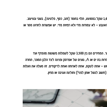
טבעות הן אחת הפריטים הקטנים אבל הקריטיים. המחירים שלהן נעים בין 400 ל-1,600 שקל בממוצע, תלוי בחומר (זהב, כסף, פלטינה), בעובי ובעיצוב.
אצבע – לא צמודות מדי ולא רפויות מדי. יש אפשרות לחרוט מסר או
שמלת כלה היא אחד הפריטים שמושכים הכי הרבה תשומת לב, וגם אחד היקרים יותר. המחירים הם בין 3,500 שקל לשמלות פשוטות מהמדף ועד
50,000 שקל ויותר לשמלות מעצבים או מותאמות אישית. הטרנדים האחרונים הם גזרות בת ים או A, גוונים של אפרסק ופנינה לצד הלבן המוכר, תחרה
שלוש – אחת לטקס, אחת לארוחה ואחת לריקודים. זה מעלה את העלות
חשוב לנעול אותן לפני!) וחולצה ועניבה או פפיון.