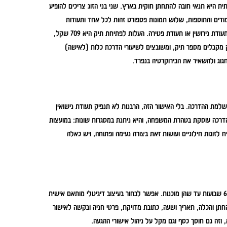
שואין במועצה הדתית היא תנאי חובה להתחתן חוקית בארץ. שני בני הזוג צריכים להופיע
דים והתוספות, שלוש תמונות פספורט זהות לכל אחד ותעודות
נישואין של ההורים (או אישור רב על יהדות). גרושים או אלמנים צריכים להביא גם תעודת גירושין או תעודת פטירה. העלות לפתיחת תיק היא 709 שקל,
 פתיחת התיק מקבלים מספר תיק, ומשובצים לשיעורי הדרכת כלות (לאישה)
גוג ולהשאיר את הבירוקרטיה בנפרד.
מת ההדרכה. בלי האישור הזה, הרבנות לא תנפיק תעודת נישואין
חתונה לא תוכר כחוקית – גם אם חגגתם לפני 300 אורחים. ההדרכה עוסקת בטהרת המשפחה, והיא ניתנת במסגרות שונות: במועצות
לזוגות חילוניים ועושות זאת בצורה נעימה ופתוחה, ויש כאלה
בשלב הזה כדאי שתעצבו את ההזמנות ותשלחו אותן לדפוס. לוקח בדרך כלל 4 עד 6 שבועות עד שהן מוכנות. אפשר לבחור בעיצוב דיגיטלי מותאם אישית
החתן והכלה, תאריך ושעה, כתובת מדויקת, פרטי חניה ובקשה לאישור
, וזה גם חוסך כסף וגם מקל על ניהול אישורי ההגעה.