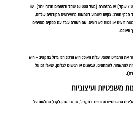
המוזיקה יוצרת את האווירה. אפשר לבחור בדיג'יי (זול יותר, בדרך כלל 4,500 עד 7,000 שקל) או בתזמורת (מעל 10,000 שקל ולפעמים הרבה יותר). יש
 כל חלקי הערב. בקשו לשמוע דוגמאות מהאירועים הקודמים שלהם,
טוח רוצים או בטוח לא רוצים. אם האולם עובד עם ספקים מסוימים
 האולם.
ר את התפריט הסופי. עלות האוכל היא הרכיב הכי גדול בתקציב – היא
ם יש אפשרות להתאמות לצמחונים, טבעונים או רגישים לגלוטן. שאלו גם על
ת משפטיות ועיצוביות
ליכים המשפטיים והדתיים. במקביל, זה גם הזמן לקבל החלטות על