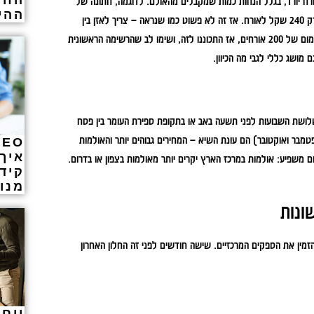
החד
אורח יורד, בגלל הנחות כמות שמקבלים מהאולם. לדוגמה, חתונה של
ההי
150 איש עלולה לעלות 280 שקל לאורח, אבל חתונה של 250 איש עשויה לעלות רק 240 שקל לאורח. אז זה לא פשוט כמו שנראה – צריך לאזן בין
רצון לחתונה קטנה ואינטימית לבין השיקול הכלכלי. יש הרבה אולמות שדורשים מינימום של 200 אורחים, אז התכוננו לזה, ושימו לב שהרשימה הראשונית
 מושג כללי לגבי מה הכיוון.
בשלושת השבועות לפני תשעה באב או בתקופת ספירת העומר בין פסח
טמבר ואוקטובר) הם עונת השיא – המחירים גבוהים יותר והאולמות
איך
ום משפיע: אולמות במרכז הארץ יקרים יותר מאולמות בצפון או בדרום.
קיד
מנועי
ונות
הזמין את הספקים המרכזיים. שישה חודשים לפני זה החלון האחרון
יום 