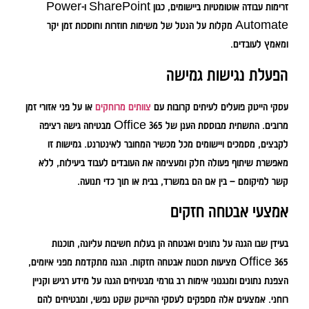
זרימות עבודה אוטומטיות ביישומים, כגון SharePoint ו-Power
Automate מקלות על הנטל של משימות חוזרות וחוסכות זמן יקר
ומאמץ לעובדים.
הפעלת נגישות גמישה
עסקי הייטק פועלים לעיתים קרובות עם
צוותים מרוחקים
או על פני אזורי זמן
מרובים. התשתית מבוססת הענן של Office 365 מבטיחה גישה רציפה
לקבצים, מסמכים ויישומים מכל מכשיר המחובר לאינטרנט. גמישות זו
מאפשרת שיתוף פעולה חלק ומעצימה את העובדים לעבוד ביעילות, ללא
קשר למיקומם – בין אם הם במשרד, בבית או תוך כדי תנועה.
אמצעי אבטחה חזקים
בעידן שבו הגנה על נתונים ואבטחה הן בעלות חשיבות עליונה, תוכנות
Office 365 מציעות תכונות אבטחה חזקות. הגנה מתקדמת מפני איומים,
הצפנת נתונים ומנגנוני אימות רב גורמי מבטיחים הגנה על מידע רגיש וקניין
רוחני. אמצעים אלה מספקים לעסקי ההייטק שקט נפשי, ומבטיחים להם