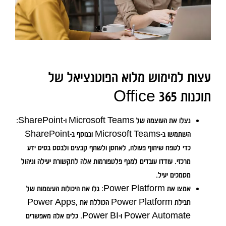
עצות למימוש מלוא הפוטנציאל של
תוכנות Office 365
נצלו את העוצמה של
Microsoft Teams ו-
SharePoint:
השתמשו ב-Microsoft Teams ובנוסף ב-SharePoint
כדי לטפח שיתוף פעולה, לאחסן ולשתף קבצים ולבסס בסיס ידע
מרכזי. עודדו עובדים למנף פלטפורמות אלה לתקשורת יעילה וניהול
מסמכים יעיל.
אמצו את
Power Platform:
גלו את היכולות העצומות של
חבילת Power Platform הכוללת את Power Apps,
Power Automate ו-Power BI. כלים אלה מאפשרים