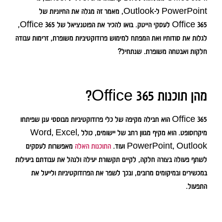
PowerPoint ל-Outlook, מאמר זה מגלה את החיוניות של
Office 365 לעסקי הייטק. בואו להכיר את הפוטנציאל של Office 365,
לגלות את סודותיו ואת המפתח למימוש פרודוקטיביות משופרת, זרימות עבודה
חלקות ואבטחה משופרת. שנתחיל?
מהן תוכנות Office 365?
Office 365 הוא חבילה מקיפה של כלי פרודוקטיביות מבוססי ענן שפיתחו
מיקרוסופט. הוא מקיף מגוון רחב של יישומים, כולל Word, Excel,
PowerPoint, Outlook ועוד.
התוכנות האלה
מאפשרות לעסקים
לשתף פעולה בצורה חלקה, לקיים תקשורת יעילה ולנהל את עבודתם ביעילות
במכשירים ובמיקומים מרובים, ובכך לשפר את הפרודוקטיביות ולייעל את
התפעול.