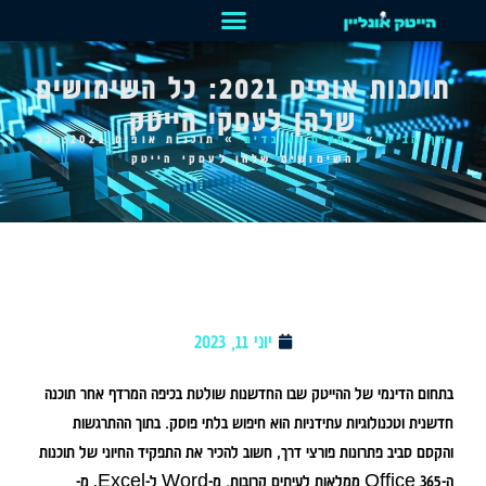
תוכנות אופיס 2021: כל השימושים
שלהן לעסקי הייטק
דף הבית
»
עסקים ועובדים
»
תוכנות אופיס 2021: כל
השימושים שלהן לעסקי הייטק
יוני 11, 2023
בתחום הדינמי של ההייטק שבו החדשנות שולטת בכיפה המרדף אחר תוכנה
חדשנית וטכנולוגיות עתידניות הוא חיפוש בלתי פוסק. בתוך ההתרגשות
והקסם סביב פתרונות פורצי דרך, חשוב להכיר את התפקיד החיוני של תוכנות
ה-Office 365 ממלאות לעיתים קרובות. מ-Word ל-Excel, מ-