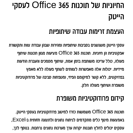
החיוניות של תוכנות Office 365 לעסקי
הייטק
העצמת זרימות עבודה שיתופיות
עסקי הייטק משגשגים בסביבות שיתופיות ומהירות שבהן עבודת צוות ותקשורת
אפקטיביות הן חיוניות. תוכנות Office 365 מציעות מגוון תכונות שיתוף
פעולה, כולל עריכה משותפת בזמן אמת, שיתוף מסמכים והעברת הודעות
מיידיות. יכולות אלה מאפשרות לצוותים לשתף פעולה ללא מאמץ
בפרויקטים, ללא קשר למיקומם הפיזי, ומטפחות סביבה של פרודוקטיביות
משופרת ושיתוף פעולה חלק.
קידום פרודוקטיביות משופרת
תוכנות Office 365 משמשות כזרז למיטוב פרודוקטיביות בעסקי הייטק.
באמצעות מינוף כלים מתקדמים לניתוח נתונים ולתצוגה חזותית ב-Excel,
עסקים יכולים לחלץ תובנות יקרות ערך מערכות נתונים נרחבות. בנוסף לכך,