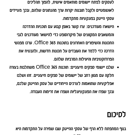
לעסקים לפתח יישומים מותאמים אישית, להפוך תהליכים
לאוטומטיים ולקבל תובנות יקרות ערך מהנתונים שלהם, ובכך מציידים
עסקי הייטק בפונקציות מתקדמות.
הישארו מעודכנים:
צרו קשר באופן קבוע עם תוכניות ההדרכה
והמשאבים המקוונים של מיקרוסופט כדי להישאר מעודכנים לגבי
התכונות והשיפורים האחרונים בתוכנות Office 365. ערכו מפגשי
הדרכה כדי ללמד את העובדים על תכונות חדשות, ולהבטיח את
הפרודוקטיביות והיעילות המרביות שלהם.
שלבו יישומי ספקים חיצוניים:
תוכנות Office 365 משתלבות בצורה
חלקה עם מגוון רחב של יישומים של ספקים חיצוניים. זהו ושלבו
אפליקציות שתואמות לצרכים הייחודיים של עסק ההייטק שלכם,
ובכך שפרו את הפונקציונליות ושפרו את זרימות העבודה.
לסיכום
בנוף המתפתח ללא הרף של עסקי ההייטק שבו שמירה על התקדמות היא