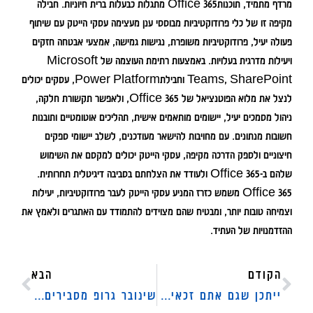
מרדף מתמיד, תוכנותOffice 365 מתגלות כבעלות ברית חיוניות. חבילה
מקיפה זו של כלי פרודוקטיביות מבוססי ענן מעצימה עסקי הייטק עם שיתוף
פעולה יעיל, פרודוקטיביות משופרת, נגישות גמישה, אמצעי אבטחה חזקים
ויעילות מדרגית בעלויות. באמצעות רתימת העוצמה של Microsoft
Teams, SharePoint וחבילתPower Platform, עסקים יכולים
לנצל את מלוא הפוטנציאל של Office 365, ולאפשר תקשורת חלקה,
ניהול מסמכים יעיל, יישומים מותאמים אישית, תהליכים אוטומטיים ותובנות
חשובות מנתונים. עם מחויבות להישאר מעודכנים, לשלב יישומי ספקים
חיצוניים ולספק הדרכה מקיפה, עסקי הייטק יכולים למקסם את השימוש
שלהם ב-Office 365 ולעודד את הצלחתם בסביבה דיגיטלית תחרותית.
Office 365 משמש כזרז המניע עסקי הייטק לעבר פרודוקטיביות, יעילות
וצמיחה טובות יותר, ומבטיח שהם מצוידים להתמודד עם האתגרים ולאמץ את
ההזדמנויות של העתיד.
הקודם
הבא
ייתכן שגם אתם זכאים: איך מחשבים החזרי מס לשכירים?
שינובר גרופ מסבירים: מה תוכלו לעשות כדי לשפר את שירות הלקוחות בעסק?