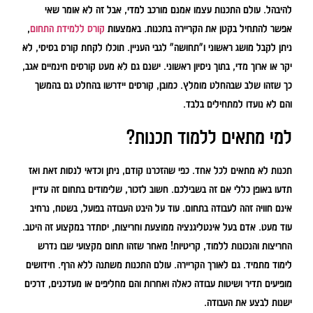
להיבהל. עולם התכנות עצמו אמנם מורכב למדי, אבל זה לא אומר שאי
אפשר להתחיל בקטן את הקריירה בתכנות. באמצעות
קורס ללמידת התחום
,
ניתן לקבל מושג ראשוני ו"תחושה" לגבי העניין. תוכלו לקחת קורס בסיסי, לא
יקר או ארוך מדי, בתוך ניסיון ראשוני. ישנם גם לא מעט קורסים חינמיים אגב,
כך שזהו שלב שבהחלט מומלץ. כמובן, קורסים יידרשו בהחלט גם בהמשך
והם לא נועדו למתחילים בלבד.
למי מתאים ללמוד תכנות?
תכנות לא מתאים לכל אחד. כפי שהזכרנו קודם, ניתן וכדאי לנסות זאת ואז
תדעו באופן כללי אם זה בשבילכם. חשוב לזכור, שלימודים בתחום זה עדיין
אינם חוויה זהה לעבודה בתחום. עוד על היבט העבודה בפועל, בשטח, נרחיב
עוד מעט. אדם בעל אינטליגנציה ממוצעת וחריצות, יסתדר במקצוע זה היטב.
החריצות והנכונות ללמוד, קריטיות! מאחר שזהו תחום מקצועי שבו נדרש
לימוד מתמיד. גם לאורך הקריירה. עולם התכנות משתנה ללא הרף. חידושים
מופיעים תדיר ושיטות עבודה כאלה ואחרות והם מחליפים או מעדכנים, דרכים
ישנות לבצע את העבודה.