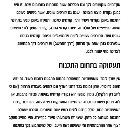
אקדמיים שקשורים לכך וגם מכללות אשר מתמחות בתחומים אלה. זו היא
כמובן נקודת מוצא מצוינת. ישנם גם קורסים שונים, אשר ניגשים לעולם
התכנות באופן נקודתי וישיר יותר. קורסים כאלה, יתמקדו באופן טבעי בתחומי
משנה ספציפיים של עולם זה. ישנם קורסי הסבה, קורסי המשך לגבי נושאים
שונים ועוד. הקורסים עשויים להיות פרונטאליים בכיתה, קורסים בכיתה
שנצרכים בזמן אמת אך מרחוק (דרך המחשב) או קורסים דרך המחשוב
לצריכה מתי שנוח לכם.
תעסוקה בתחום התכנות
אין צורך לומר, שאפשרויות התעסוקה בתחום התכנות רחבות מאוד. זה ידוע.
חשוב להוסיף, שהן זמינות בכל רחבי הארץ וגם לעתים בעבודה מרחוק (אם כי
לרוב רק חלקית). ניסיון מעשי הוא נקודה קריטית בהשגת עבודה בתכנות. אין
לזה פתרון פשוט וזו נקודה שמחייבת התעמקות בפני עצמה. מבחינת קידום
האפשרויות רבות, כולל קידום להיות ראש צוות מפתחים. הזכרנו שעולם
התכנות משתנה כל הזמן. שינוי זה משמעותי מאוד לקריירה. הוא מחייב מעקב
רצוף אחר ההתפתחויות ומי שעושה זאת היטב, יכול להשתמש בכך בחוכמה