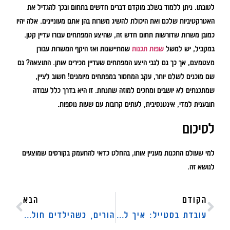
לטובתו. ניתן ללמוד בשלב מוקדם דברים חדשים בתחום ובכך להגדיל את
האטרקטיביות שלכם ואת היכולת להשיג משרות בהן אתם מעוניינים. אלה יהיו
כמובן משרות שדורשות תחום חדש זה, שהיצע המפתחים עבורו עדיין קטן.
במקביל, יש למשל
שפות תכנות
שמתיישנות ואז היקף המשרות עבורן
מצטמצם, אך כך גם לגבי היצע המפתחים שעדיין מכירים אותן. התוצאה? גם
שם מוכנים לשלם יותר, עקב המחסור במפתחים מיומנים! חשוב לציין,
שמתכנתים לא יושבים ומחכים למוזה שתנחת. זו היא בדרך כלל עבודה
תובענית למדי, אינטנסיבית, לעתים קרובות עם שעות נוספות.
לסיכום
למי שעולם התכנות מעניין אותו, בהחלט כדאי להתעמק בקורסים שמוצעים
לנושא זה.
הקודם
הבא
עובדת בסטייל: איך להתלבש לעבודה ולהיראות מיליון דולר
הורים, כשהילדים חולים – צריך לדעת איך להתנהל נכון מול מקום העבודה