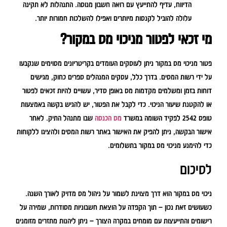
הדיווח, עדיף להתייעץ עם רואה חשבון מנוסה. התנהלות לא תקינה
עלולה להוביל לקנסות מיותרים ואפילו להשלכות חמורות יותר.
מי זכאי לפטור מניכוי מס במקור?
פטור מניכוי מס במקור ניתן לעוסקים העומדים בקריטריונים מסוימים שנקבעו
על ידי רשות המסים. בדרך כלל, עסקים המנהלים ספרים כחוק, מגישים
דוחות בזמן ומשלמים מקדמות מס באופן סדיר, עשויים להיות זכאים לפטור
או להקטנת שיעור הניכוי. כדי לקבל את הפטור, יש להגיש בקשה באמצעות
טופס 2542 לפקיד השומה במשרד
מס הכנסה
שבו מתנהל התיק. לאחר
אישור הבקשה, ניתן להפיק את האישור באתר רשות המסים ולהציגו ללקוחות
כדי להימנע מניכוי מס במקור בתשלומים.
לסיכום
ניכוי מס במקור הוא דרך מצוינת לשמור על ניהול מס מדויק לאורך השנה.
כשעושים זאת נכון – תוך הקפדה על הוצאת חשבוניות מסודרות, שמירה על
רישומים והתייעצות עם מומחים במקרה הצורך – ניתן ליהנות מתזרים מזומנים