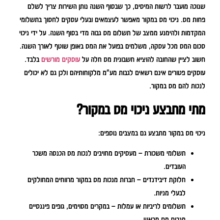
שנוכה מועבר לרשות המיסים, כך שבסוף השנה נותן השירות צריך לשלם
פחות מס. ניכוי מס במקור מאפשר לעצמאים ובעלי עסקים לחסוך בתשלומי
המקדמות ולהימנע ממצב של תשלום מס גבוה מדי בסוף השנה. על ידי ניכוי
סכום המס מכל עסקה, משלמים בפועל את המס באופן שוטף לאורך השנה.
חשוב לציין שהחובה להוציא חשבונית מס חלה על
עוסקים מורשים
בלבד.
עוסקים פטורים אינם רשאים לגבות מע"מ מלקוחותיהם ולכן גם לא יכולים
לנכות להם מס במקור.
מתי מתבצע ניכוי מס במקור?
ניכוי מס במקור מתבצע גם במצבים נוספים:
תשלומי משכורת
– מעסיקים מחויבים לנכות מס הכנסה משכר
העובדים.
חלוקת דיבידנדים
– חברות מנכות מס במקור מרווחים המחולקים
לבעלי מניות.
תשלומים לריביות או עמלות
– במקרים מסוימים, גופים פיננסיים
מנכים מס מראש.