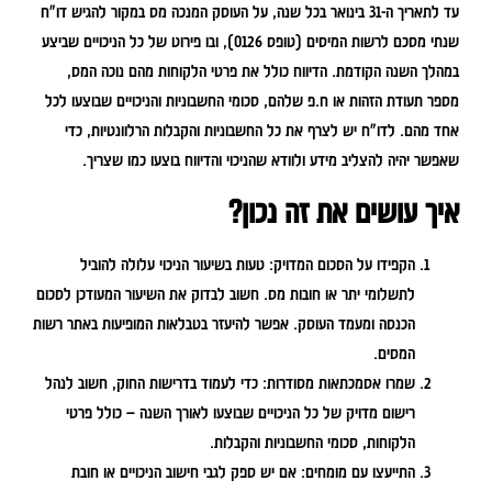
עד לתאריך ה-31 בינואר בכל שנה, על העוסק המנכה מס במקור להגיש דו"ח
שנתי מסכם לרשות המיסים (טופס 0126), ובו פירוט של כל הניכויים שביצע
במהלך השנה הקודמת. הדיווח כולל את פרטי הלקוחות מהם נוכה המס,
מספר תעודת הזהות או ח.פ שלהם, סכומי החשבוניות והניכויים שבוצעו לכל
אחד מהם. לדו"ח יש לצרף את כל החשבוניות והקבלות הרלוונטיות, כדי
שאפשר יהיה להצליב מידע ולוודא שהניכוי והדיווח בוצעו כמו שצריך.
איך עושים את זה נכון?
הקפידו על הסכום המדויק:
טעות בשיעור הניכוי עלולה להוביל
לתשלומי יתר או חובות מס. חשוב לבדוק את השיעור המעודכן לסכום
הכנסה ומעמד העוסק. אפשר להיעזר בטבלאות המופיעות באתר רשות
המסים.
שמרו אסמכתאות מסודרות:
כדי לעמוד בדרישות החוק, חשוב לנהל
רישום מדויק של כל הניכויים שבוצעו לאורך השנה – כולל פרטי
הלקוחות, סכומי החשבוניות והקבלות.
התייעצו עם מומחים:
אם יש ספק לגבי חישוב הניכויים או חובת