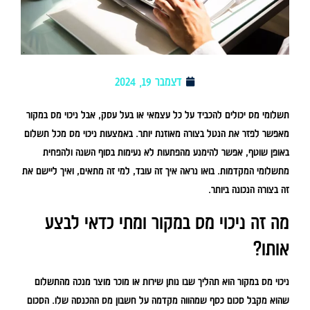
דצמבר 19, 2024
תשלומי מס יכולים להכביד על כל עצמאי או בעל עסק, אבל ניכוי מס במקור
מאפשר לפזר את הנטל בצורה מאוזנת יותר. באמצעות ניכוי מס מכל תשלום
באופן שוטף, אפשר להימנע מהפתעות לא נעימות בסוף השנה ולהפחית
מתשלומי המקדמות. בואו נראה איך זה עובד, למי זה מתאים, ואיך ליישם את
זה בצורה הנכונה ביותר.
מה זה ניכוי מס במקור ומתי כדאי לבצע
אותו?
ניכוי מס במקור הוא תהליך שבו נותן שירות או מוכר מוצר מנכה מהתשלום
שהוא מקבל סכום כסף שמהווה מקדמה על חשבון מס ההכנסה שלו. הסכום