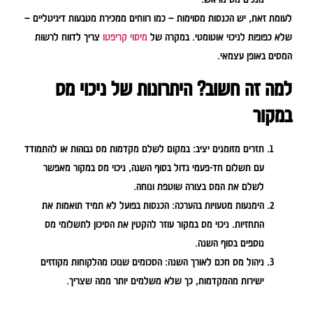
לעומת זאת, יש הכנסות מסוימות – כמו רווחים ממכירת מטבעות דיגיטליים –
שלא כפופות לניכוי אוטומטי. במקרה של
מיסוי קריפטו
צריך לדווח לרשות
המסים באופן עצמאי.
למה זה חשוב? היתרונות של ניכוי מס
במקור
תזרים מזומנים יציב:
במקום לשלם מקדמות מס גבוהות או להתמודד
עם תשלום חד-פעמי גדול בסוף השנה, ניכוי מס במקור מאפשר
לשלם את המס בצורה שוטפת ונוחה.
הימנעות מטעויות בהערכה:
הכנסות בפועל לא תמיד תואמות את
התחזיות. ניכוי מס במקור עוזר להקטין את הסיכון לתשלומי מס
נוספים בסוף השנה.
ניהול מס חכם לאורך השנה:
הסכומים שנוכו מהלקוחות מקוזזים
ישירות מהמקדמות, כך שלא משלמים יותר ממה שצריך.