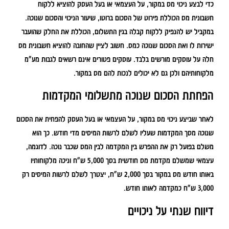
כדי לבצע ניכוי מס במקור, על העצמאי או בעל העסק להוציא ללקוח
חשבונית מס הכוללת פירוט של הסכום ברוטו, שיעור הניכוי והסכום שנוכה.
במקביל יש להנפיק ללקוח קבלה בגין התשלום, הכוללת את החלק שהועבר
ישירות לו ואת הסכום שנוכה כמס. חשוב לציין שהחובה להוציא חשבונית מס
חלה על עוסקים מורשים בלבד. עוסקים פטורים אינם רשאים לגבות מע"מ
מלקוחותיהם ולכן גם לא יכולים לנכות להם מס במקור.
הפחתת הסכום שנוכה מתשלומי המקדמות
לאחר שביצע ניכוי מס במקור, על העצמאי או בעל העסק להפחית את הסכום
שנוכה מסך המקדמות שעליו לשלם לרשות המיסים מדי חודש. כך הוא
משלם בפועל רק את ההפרש בין המקדמה לבין המס שכבר נוכה. לדוגמה,
עצמאי שמשלם מקדמת מס חודשית בסך 5,000 ש"ח וניכה מלקוחותיו
באותו חודש מס במקור בסך 2,000 ש"ח, יצטרך לשלם לרשות המיסים רק
3,000 ש"ח כמקדמה לאותו חודש.
דיווח שנתי על ניכויים